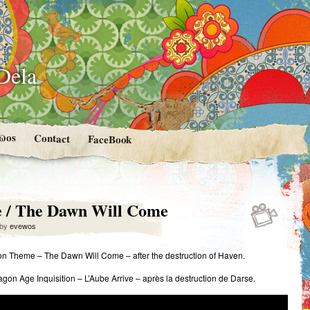
-Dela
ϖos
Contact
FaceBook
e / The Dawn Will Come
by
evewos
on Theme – The Dawn Will Come – after the destruction of Haven.
gon Age Inquisition – L’Aube Arrive – après la destruction de Darse.