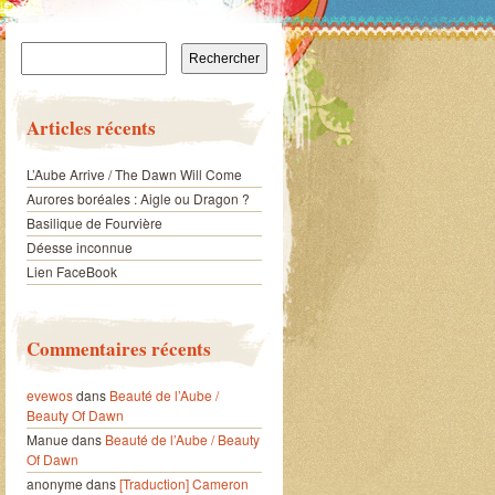
Rechercher :
Articles récents
L’Aube Arrive / The Dawn Will Come
Aurores boréales : Aigle ou Dragon ?
Basilique de Fourvière
Déesse inconnue
Lien FaceBook
Commentaires récents
evewos
dans
Beauté de l’Aube /
Beauty Of Dawn
Manue
dans
Beauté de l’Aube / Beauty
Of Dawn
anonyme
dans
[Traduction] Cameron