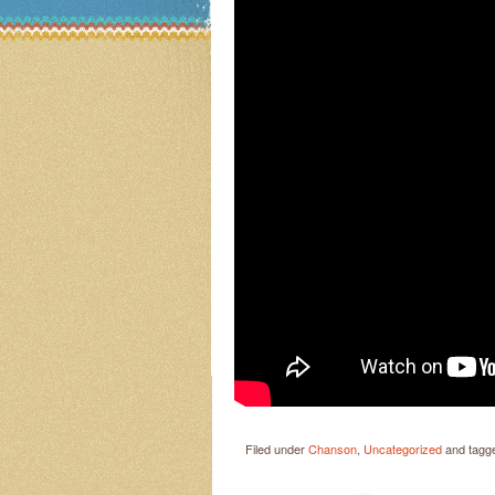
Filed under
Chanson
,
Uncategorized
and tagg