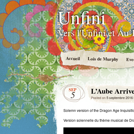
Unfini
Vers l'Unfini et Au
Accueil
Lois de Murphy
Eve
L’Aube Arriv
SEP
5
Posted on
5 septembre 2016
Solemn version of the Dragon Age Inquisiti
Version solennelle du thème musical de Dra