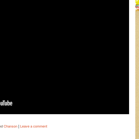
|
ed
Chanson
Leave a comment