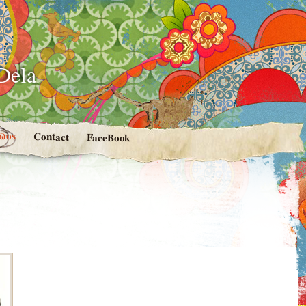
-Dela
ϖos
Contact
FaceBook