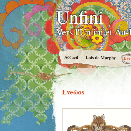
Unfini
Vers l'Unfini et Au
Accueil
Lois de Murphy
Eve
Eveϖos