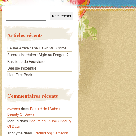
Rechercher :
Articles récents
L’Aube Arrive / The Dawn Will Come
Aurores boréales : Aigle ou Dragon ?
Basilique de Fourvière
Déesse inconnue
Lien FaceBook
Commentaires récents
evewos
dans
Beauté de l’Aube /
Beauty Of Dawn
Manue
dans
Beauté de l’Aube / Beauty
Of Dawn
anonyme
dans
[Traduction] Cameron